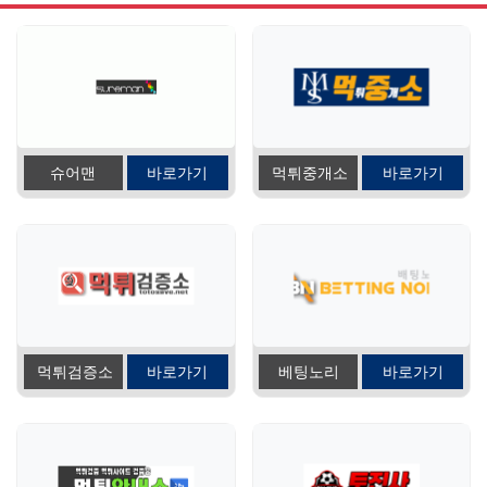
슈어맨
바로가기
먹튀중개소
바로가기
먹튀검증소
바로가기
베팅노리
바로가기