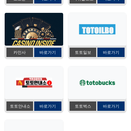
카인사
바로가기
토토일보
바로가기
토토안내소
바로가기
토토벅스
바로가기