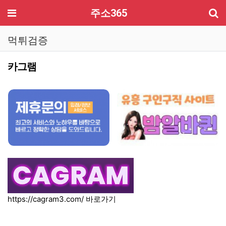
기
메뉴
주소365
먹튀검증
카그램
컨텐츠 정보
본문
https://cagram3.com/
바로가기