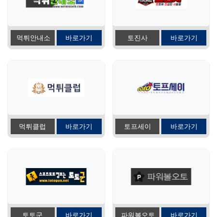
먹튀안내소
바로가기
토진사
바로가기
먹튀클럽
바로가기
토프세이
바로가기
토토군
바로가기
파워볼오토
바로가기