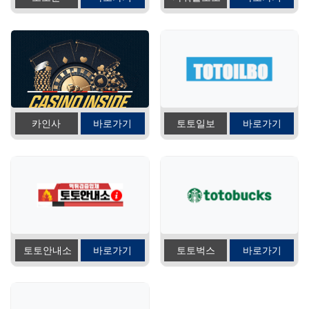
카인사
바로가기
토토일보
바로가기
토토안내소
바로가기
토토벅스
바로가기