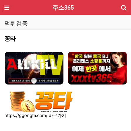
기
메뉴
주소365
먹튀검증
꽁타
컨텐츠 정보
본문
https://ggongta.com/
바로가기