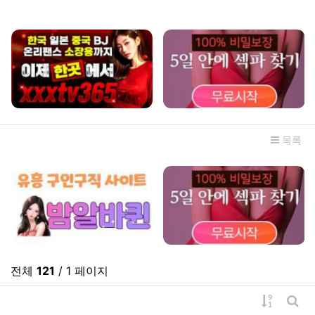
관련자료
목록
전체
121
/ 1 페이지
게시물 
게