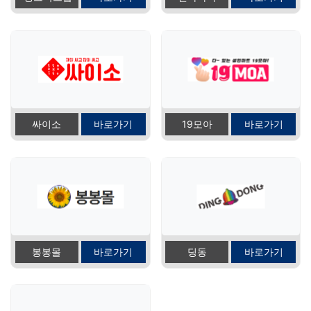
싸이소
바로가기
19모아
바로가기
봉봉몰
바로가기
딩동
바로가기