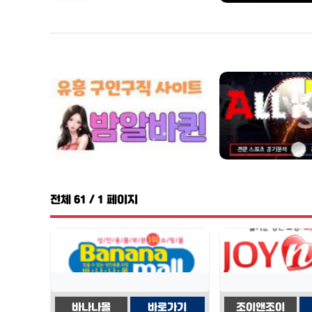
전체
61
/ 1 페이지
바나나몰
바로가기
조이앤조이