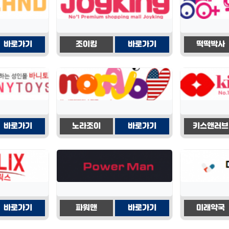
바로가기
조이킹
바로가기
떡떡박사
바로가기
노라조이
바로가기
키스앤러브
바로가기
파워맨
바로가기
미래약국