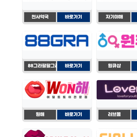
천사약국
바로가기
자기야해
88그라팔팔그라
바로가기
원큐샵
원해
바로가기
러브몰