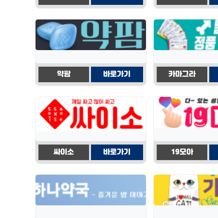
약팜
바로가기
카마그라
싸이소
바로가기
19모아