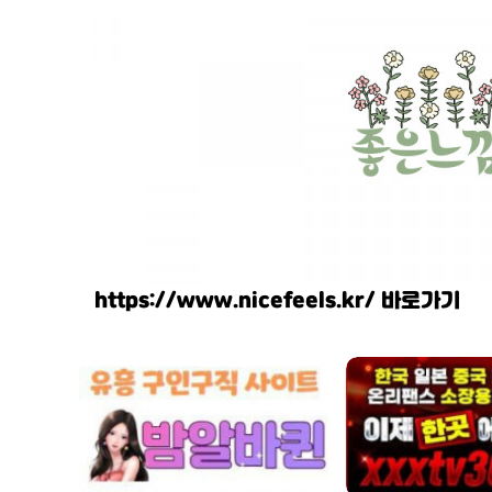
https://www.nicefeels.kr/
바로가기
관련자료