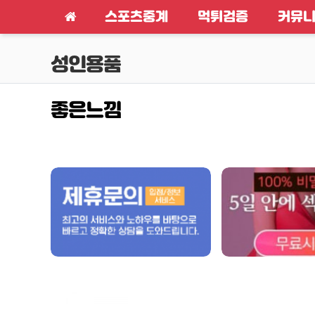
메인 메뉴
스포츠중계
먹튀검증
커뮤
성인용품
좋은느낌
컨텐츠 정보
본문