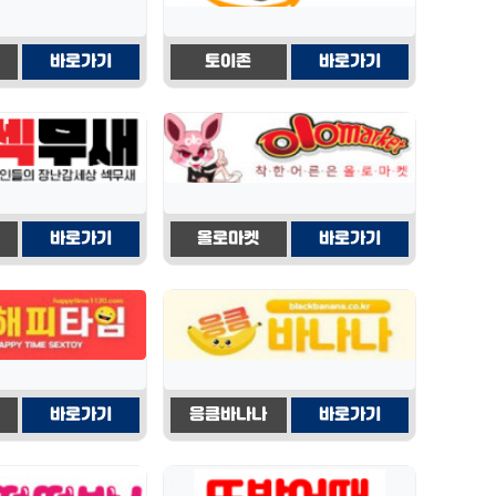
바로가기
토이존
바로가기
바로가기
올로마켓
바로가기
바로가기
응큼바나나
바로가기