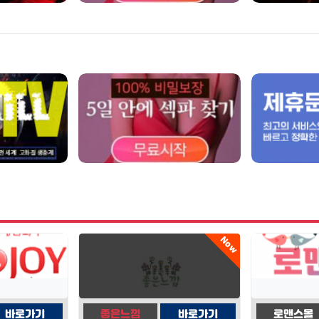
Now
바로가기
좋은느낌
바로가기
로맨스몰