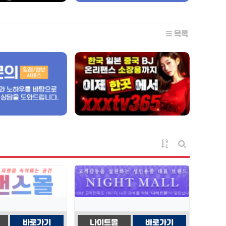
목록
게시물 정렬
게시판 검색
바로가기
나이트몰
바로가기