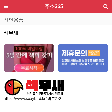
기
메뉴
주소365
성인용품
섹무새
컨텐츠 정보
본문
https://www.sexybird.kr/
바로가기