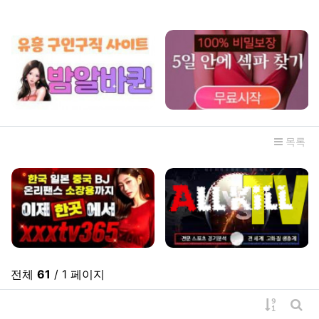
관련자료
목록
전체
61
/ 1 페이지
게시물 
게