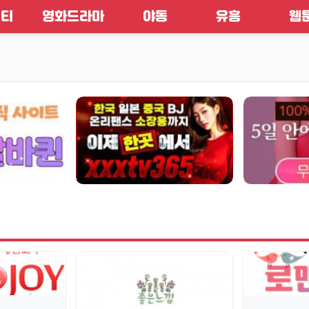
니티
영화드라마
야동
유흥
웹