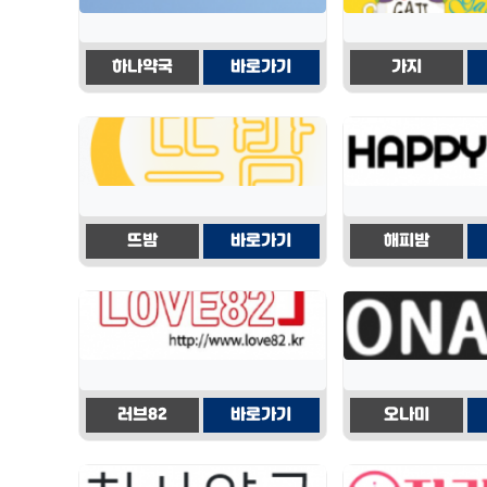
하나약국
바로가기
가지
뜨밤
바로가기
해피밤
러브82
바로가기
오나미