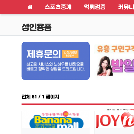
메인 메뉴
스포츠중계
먹튀검증
커뮤
성인용품
전체
61
/ 1 페이지