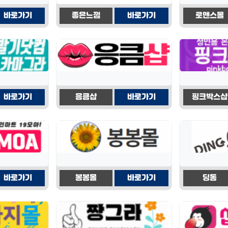
바로가기
좋은느낌
바로가기
로맨스몰
바로가기
응큼샵
바로가기
핑크박스샵
바로가기
봉봉몰
바로가기
딩동