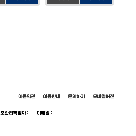
이용약관
이용안내
문의하기
모바일버전
보관리책임자 :
이메일 :