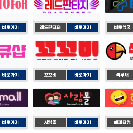
바로가기
레드판타지
바로가기
바로약국
바로가기
꼬꼬비
바로가기
섹무새
바로가기
사랑몰
바로가기
해피타임