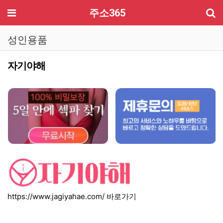
기
메뉴
주소365
성인용품
자기야해
컨텐츠 정보
본문
https://www.jagiyahae.com/
바로가기