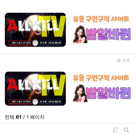
관련자료
목록
전체
61
/ 1 페이지
게시물 
게