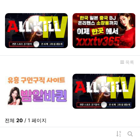
관련자료
목록
전체
20
/ 1 페이지
게시물 
게