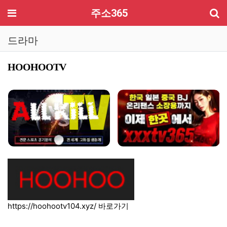
기
메뉴
주소365
드라마
HOOHOOTV
컨텐츠 정보
본문
https://hoohootv104.xyz/
바로가기