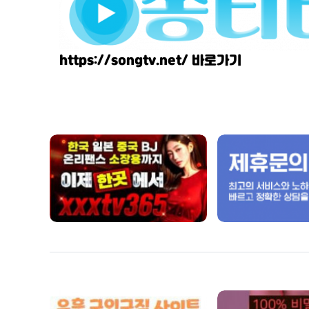
https://songtv.net/
바로가기
관련자료