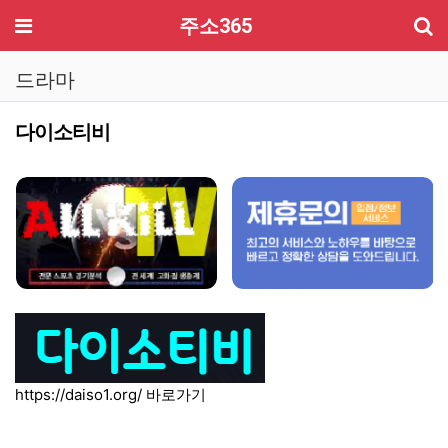
기
메뉴
주소365
드라마
다이소티비
컨텐츠 정보
본문
https://daiso1.org/
바로가기