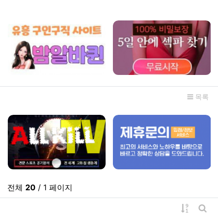
관련자료
목록
전체
20
/ 1 페이지
게시물 
게