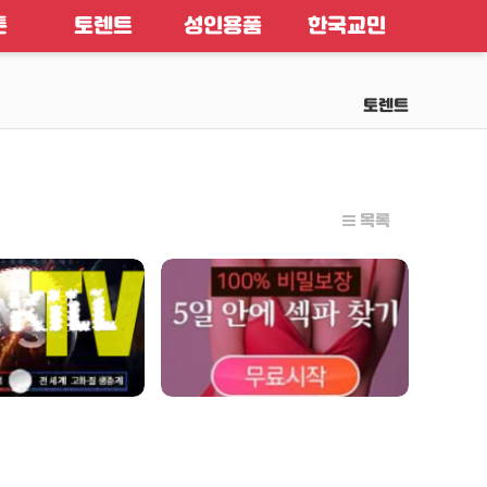
툰
토렌트
성인용품
한국교민
토렌트
목록