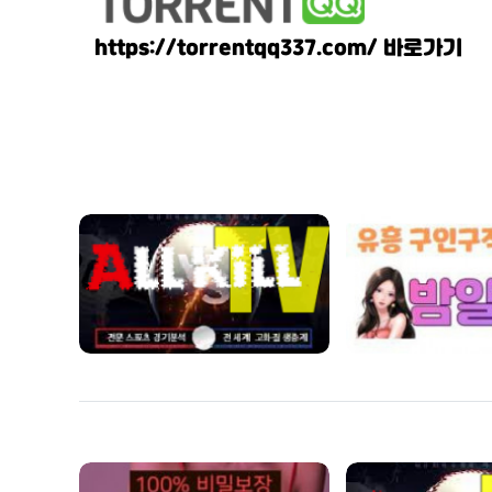
https://torrentqq337.com/
바로가기
관련자료