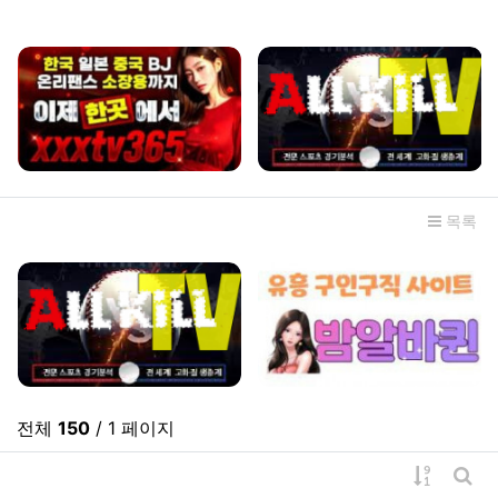
관련자료
목록
전체
150
/ 1 페이지
게시물 
게