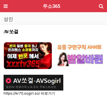
기
메뉴
주소365
성인
AV쏘걸
컨텐츠 정보
본문
https://kr70.sogirl.so/
바로가기