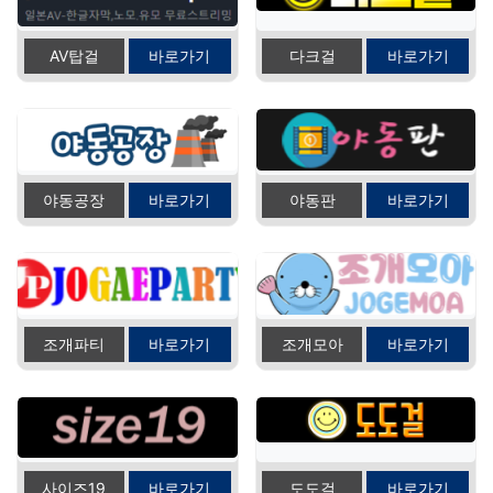
AV탑걸
바로가기
다크걸
바로가기
야동공장
바로가기
야동판
바로가기
조개파티
바로가기
조개모아
바로가기
사이즈19
바로가기
도도걸
바로가기