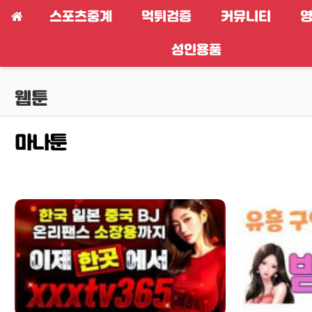
메인 메뉴
스포츠중계
먹튀검증
커뮤니티
성인용품
웹툰
마나툰
컨텐츠 정보